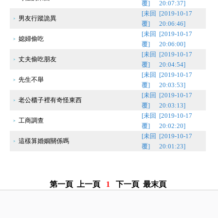
覆]
20:07:37]
[未回
[2019-10-17
男友行蹤詭異
覆]
20:06:46]
[未回
[2019-10-17
媳婦偷吃
覆]
20:06:00]
[未回
[2019-10-17
丈夫偷吃朋友
覆]
20:04:54]
[未回
[2019-10-17
先生不舉
覆]
20:03:53]
[未回
[2019-10-17
老公櫃子裡有奇怪東西
覆]
20:03:13]
[未回
[2019-10-17
工商調查
覆]
20:02:20]
[未回
[2019-10-17
這樣算婚姻關係嗎
覆]
20:01:23]
第一頁
上一頁
1
下一頁
最末頁