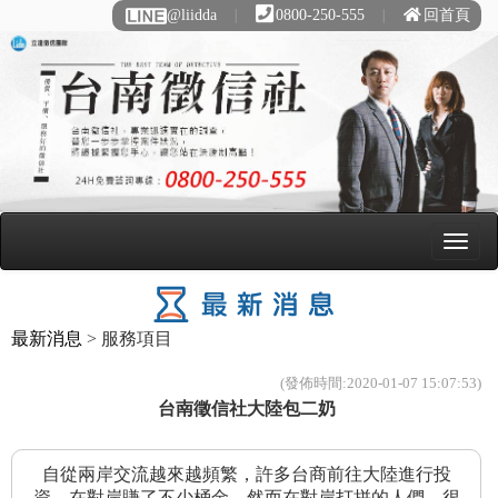
@liidda
∣
0800-250-555
∣
回首頁
最新消息
> 服務項目
(發佈時間:2020-01-07 15:07:53)
台南徵信社大陸包二奶
自從兩岸交流越來越頻繁，許多台商前往大陸進行投
資，在對岸賺了不少桶金，然而在對岸打拼的人們，很