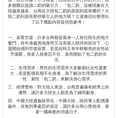
多都難以抵擋二奶的吸引力，「包二奶」這種現象在大
陸越來越多。台商在大陸包二奶的原因到底有哪些？大
陸二奶到底有那些吸引人的地方呢？立達徵信社整理出
了以下幾點內容提供您參考：
一、寂寞空虛：許多台商都是孤身一人前往陌生的地方
奮鬥，長年身處異地身旁又沒有家人陪伴的狀況下，心
靈開始感到空虛寂寞，若是此時又有年輕貌美的女性給
予溫暖，很多人就會忍不住，進而開始了包二奶的生
活。
二、生理需求：男性的生理需求大多數都比女性還要
大，若是配偶長期不在身邊，為了解決生理需求的男
性，索性「包二奶」來解決身心需求。
三、經濟豐裕：對大陸人來說，台商普遍擁有經濟上的
優勢，讓許多大陸女人願意為了錢而獻身。
四、中國大陸通姦除罪化：中國大陸，除與軍人配偶通
姦外，並無刑事處罰的規定，讓許多台商心懷僥倖，過
著一國兩妻的消遙日子。